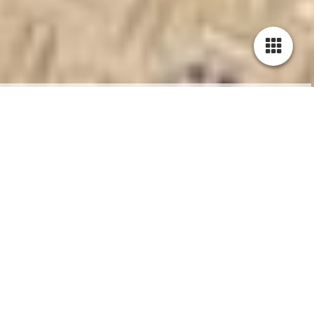
Onderhoud start vaarseizoen.
Om de tijd goed te nutten voor het vaarseizoen van start gaat, is
de schoorsteen en de luchtuitlaat van de generatorkamer
onderhanden genomen.