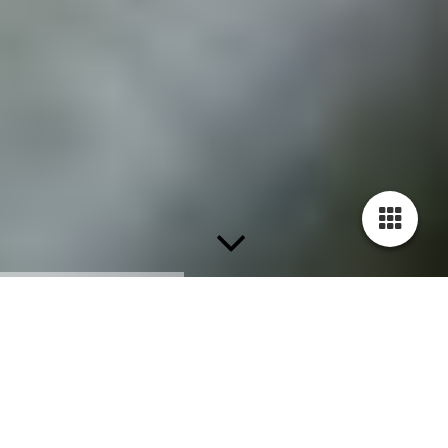
Machinekamer reparaties.
Hieronder diverse afbeeldingen van reparaties die zijn
uitgevoerd in de machinekamer van de Mahu in 2020.